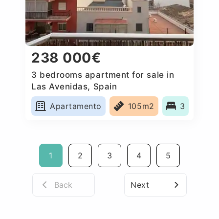
238 000€
3 bedrooms apartment for sale in
Las Avenidas, Spain
Apartamento
105m2
3
1
2
3
4
5
Back
Next