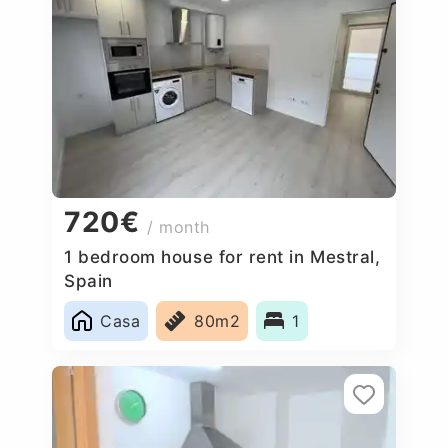
720€
/ month
1 bedroom house for rent in Mestral,
Spain
Casa
80m2
1