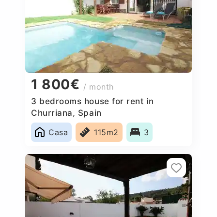
1 800€
/ month
3 bedrooms house for rent in
Churriana, Spain
Casa
115m2
3