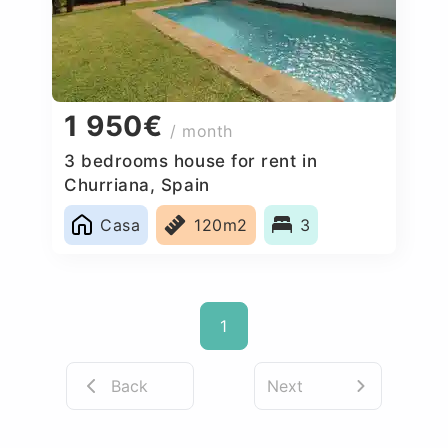
1 950€
/ month
3 bedrooms house for rent in
Churriana, Spain
Casa
120m2
3
1
Back
Next