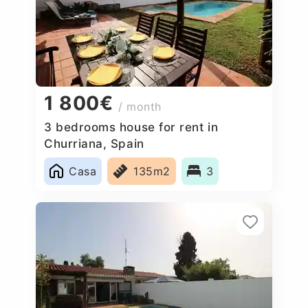
1 800€
/ month
3 bedrooms house for rent in
Churriana, Spain
Casa
135m2
3