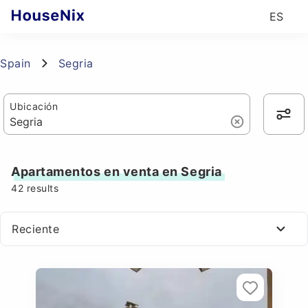
ES
Spain
Segria
Ubicación
Apartamentos en venta en Segria
42
results
Reciente