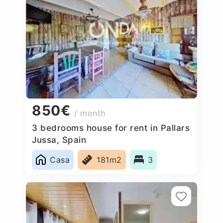
850€
/ month
3 bedrooms house for rent in Pallars
Jussa, Spain
Casa
181m2
3