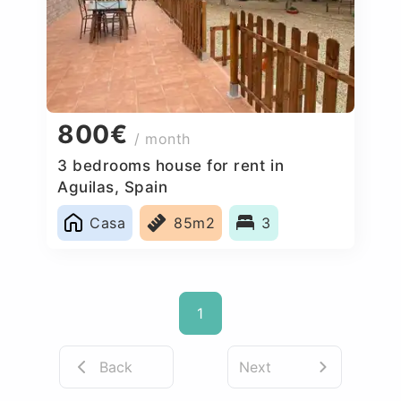
800€
/ month
3 bedrooms house for rent in
Aguilas, Spain
Casa
85m2
3
1
Back
Next