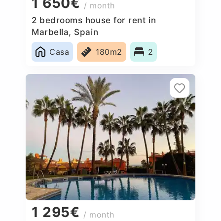
1 650€
/ month
2 bedrooms house for rent in
Marbella, Spain
Casa
180m2
2
1 295€
/ month