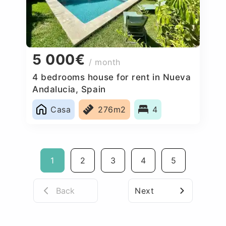
5 000€
/ month
4 bedrooms house for rent in Nueva
Andalucia, Spain
Casa
276m2
4
1
2
3
4
5
Back
Next