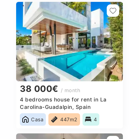
38 000€
/ month
4 bedrooms house for rent in La
Carolina-Guadalpin, Spain
Casa
447m2
4