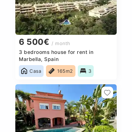
6 500€
/ month
3 bedrooms house for rent in
Marbella, Spain
Casa
165m2
3