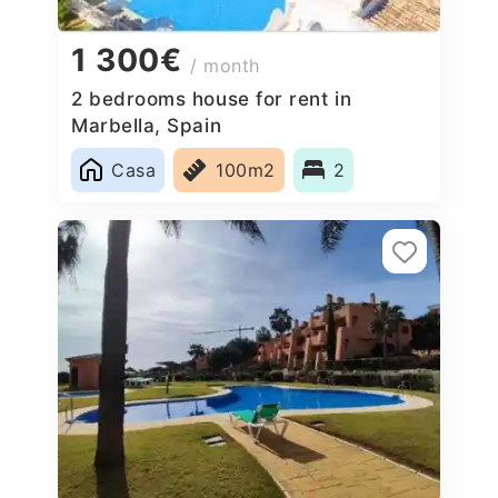
1 300€
/ month
2 bedrooms house for rent in
Marbella, Spain
Casa
100m2
2