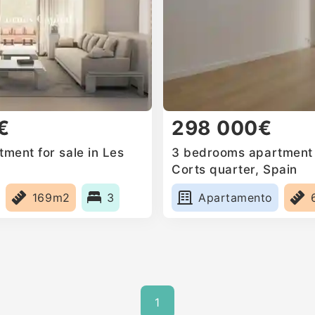
€
298 000€
ment for sale in Les
3 bedrooms apartment f
Corts quarter, Spain
169m2
3
Apartamento
1