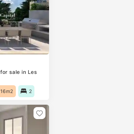
or sale in Les
116m2
2