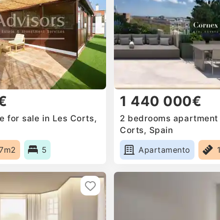
€
1 440 000€
 for sale in Les Corts,
2 bedrooms apartment f
Corts, Spain
77m2
5
Apartamento