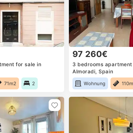
97 260€
ment for sale in
3 bedrooms apartment f
Almoradi, Spain
71m2
2
Wohnung
110