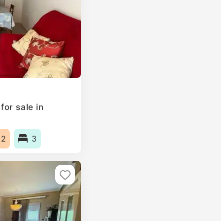
or sale in
m2
3