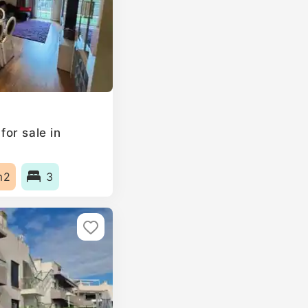
or sale in
m2
3