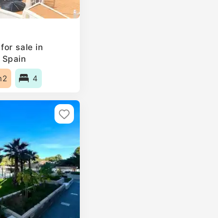
or sale in
 Spain
m2
4