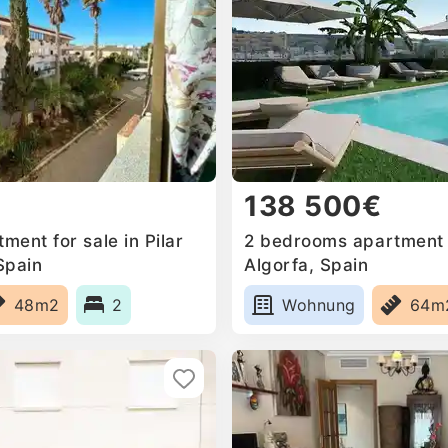
138 500€
ent for sale in Pilar
2 bedrooms apartment f
Spain
Algorfa, Spain
48m2
2
Wohnung
64m