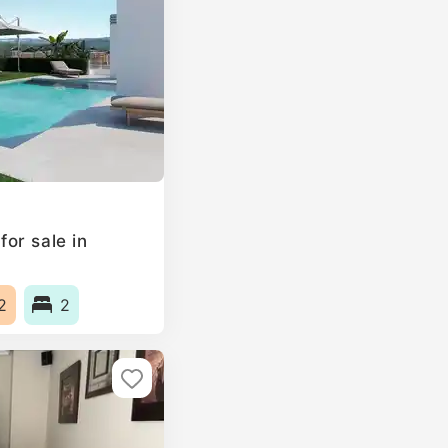
or sale in
2
2