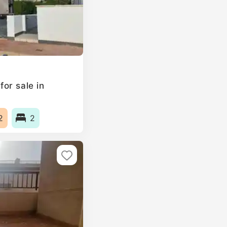
or sale in
n
2
2