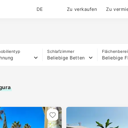
DE
Zu verkaufen
Zu vermi
obilientyp
Schlafzimmer
Flächenbere
hnung
Beliebige Betten
Beliebige F
gura