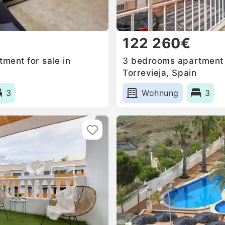
122 260€
ment for sale in
3 bedrooms apartment f
Torrevieja, Spain
3
Wohnung
3