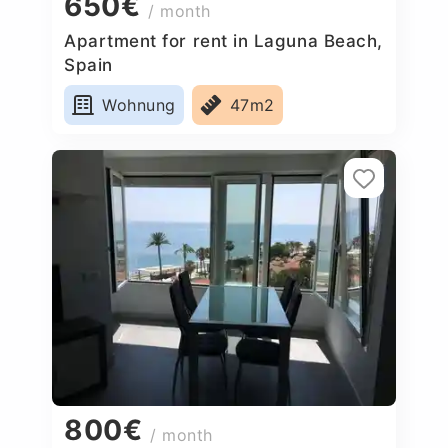
650€
/ month
Apartment for rent in Laguna Beach,
Spain
Wohnung
47m2
800€
/ month