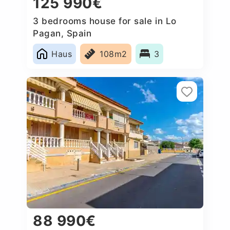
125 990€
3 bedrooms house for sale in Lo
Pagan, Spain
Haus
108m2
3
88 990€