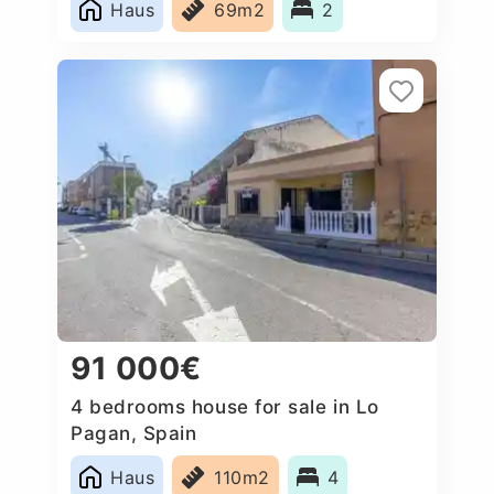
Haus
69m2
2
91 000€
4 bedrooms house for sale in Lo
Pagan, Spain
Haus
110m2
4