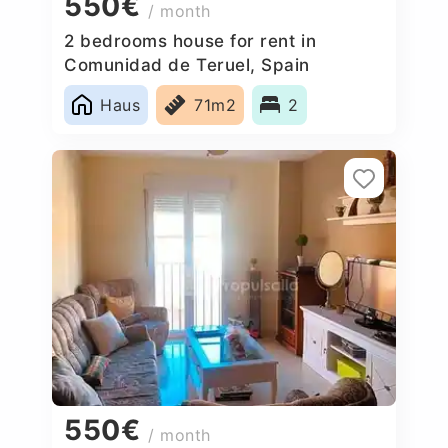
550€
/ month
2 bedrooms house for rent in
Comunidad de Teruel, Spain
Haus
71m2
2
550€
/ month