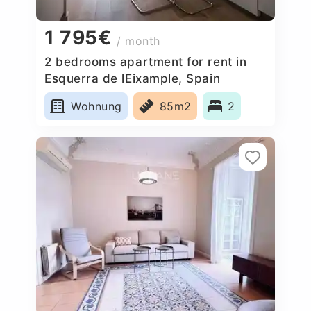
1 795€
/ month
2 bedrooms apartment for rent in
Esquerra de lEixample, Spain
Wohnung
85m2
2