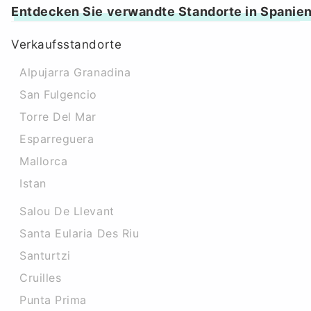
Entdecken Sie verwandte Standorte in Spanie
Verkaufsstandorte
Alpujarra Granadina
San Fulgencio
Torre Del Mar
Esparreguera
Mallorca
Istan
Salou De Llevant
Santa Eularia Des Riu
Santurtzi
Cruilles
Punta Prima