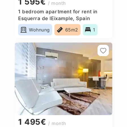
1 595€
/ month
1 bedroom apartment for rent in
Esquerra de lEixample, Spain
Wohnung
65m2
1
1 495€
/ month