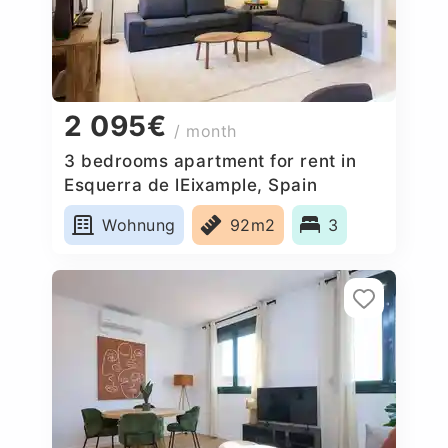
2 095€
/ month
3 bedrooms apartment for rent in
Esquerra de lEixample, Spain
Wohnung
92m2
3