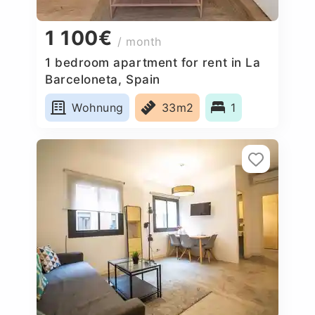
1 100€
/ month
1 bedroom apartment for rent in La
Barceloneta, Spain
Wohnung
33m2
1