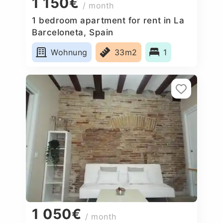
1 150€
/ month
1 bedroom apartment for rent in La
Barceloneta, Spain
Wohnung
33m2
1
1 050€
/ month