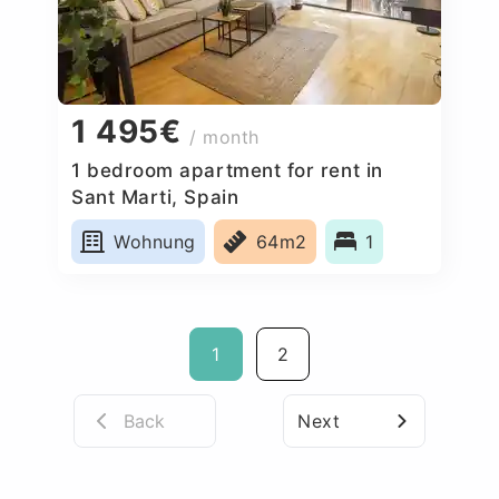
1 495€
/ month
1 bedroom apartment for rent in
Sant Marti, Spain
Wohnung
64m2
1
1
2
Back
Next