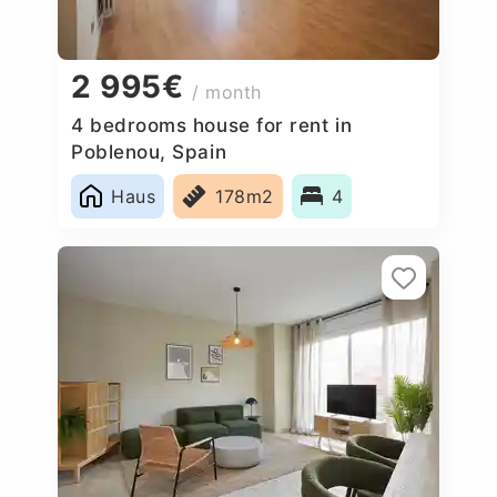
2 995€
/ month
4 bedrooms house for rent in
Poblenou, Spain
Haus
178m2
4