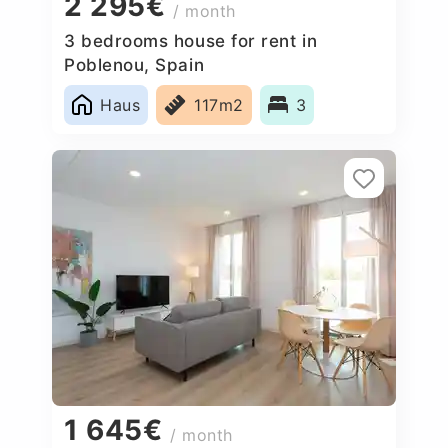
2 295€
/ month
3 bedrooms house for rent in
Poblenou, Spain
Haus
117m2
3
1 645€
/ month