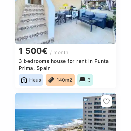
1 500€
/ month
3 bedrooms house for rent in Punta
Prima, Spain
Haus
140m2
3