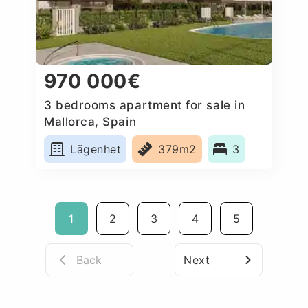
970 000€
3 bedrooms apartment for sale in
Mallorca, Spain
Lägenhet
379m2
3
1
2
3
4
5
Back
Next