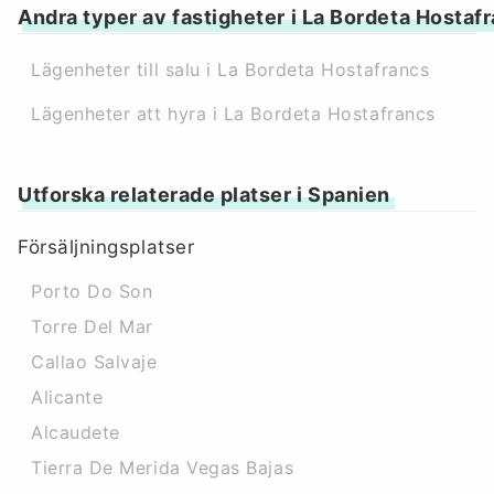
Andra typer av fastigheter i La Bordeta Hostaf
Lägenheter till salu i La Bordeta Hostafrancs
Lägenheter att hyra i La Bordeta Hostafrancs
Utforska relaterade platser i Spanien
Försäljningsplatser
Porto Do Son
Torre Del Mar
Callao Salvaje
Alicante
Alcaudete
Tierra De Merida Vegas Bajas