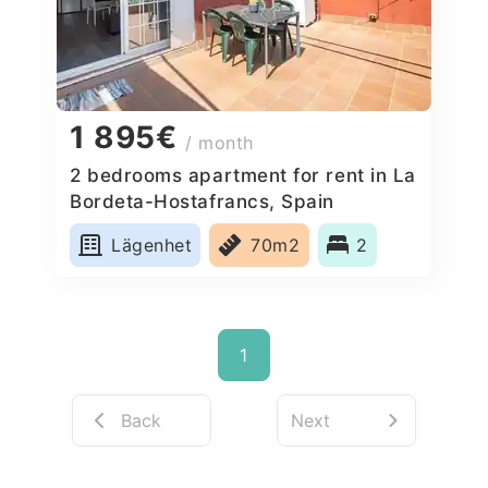
1 895€
/ month
2 bedrooms apartment for rent in La
Bordeta-Hostafrancs, Spain
Lägenhet
70m2
2
1
Back
Next