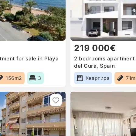
219 000€
ment for sale in Playa
2 bedrooms apartment f
del Cura, Spain
156m2
3
Квартира
71m