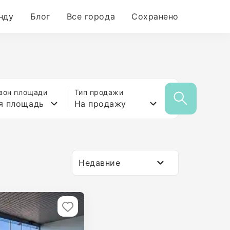
нду
Блог
Все города
Сохранено
зон площади
Тип продажи
я площадь
На продажу
Недавние