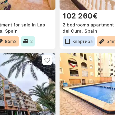
102 260€
ment for sale in Las
2 bedrooms apartment f
s, Spain
del Cura, Spain
85m2
2
Квартира
54