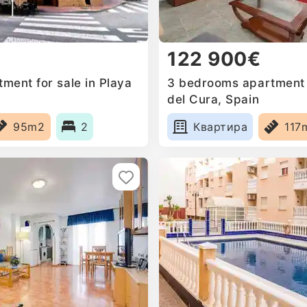
122 900€
ment for sale in Playa
3 bedrooms apartment f
del Cura, Spain
95m2
2
Квартира
117