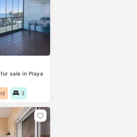
or sale in Playa
m2
3