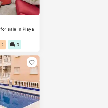
or sale in Playa
m2
3