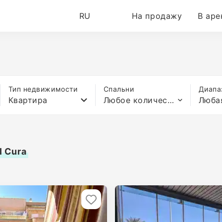
RU
На продажу
В аре
Тип недвижимости
Спальни
Диапа
Квартира
Любое количество спален
Люба
l Cura