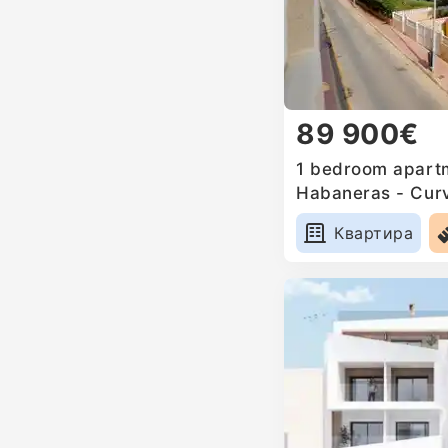
89 900€
1 bedroom apartm
Habaneras - Curv
Квартира