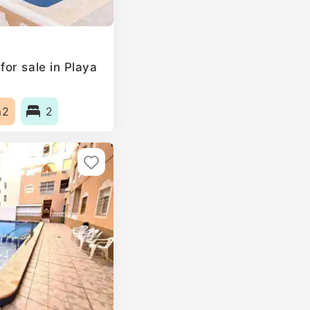
or sale in Playa
m2
2