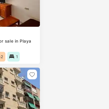
r sale in Playa
m2
1