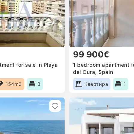
99 900€
ment for sale in Playa
1 bedroom apartment fo
del Cura, Spain
154m2
3
Квартира
1