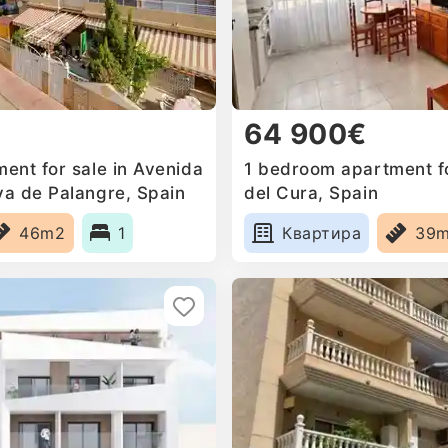
64 900€
ent for sale in Avenida
1 bedroom apartment fo
a de Palangre, Spain
del Cura, Spain
46m2
1
Квартира
39