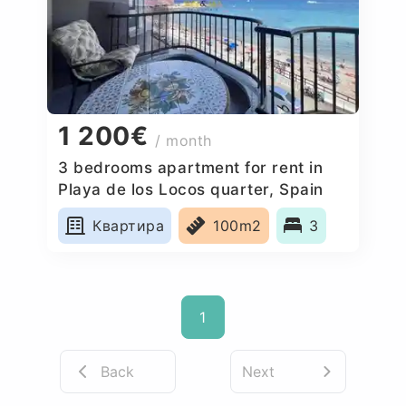
1 200€
/ month
3 bedrooms apartment for rent in
Playa de los Locos quarter, Spain
Квартира
100m2
3
1
Back
Next