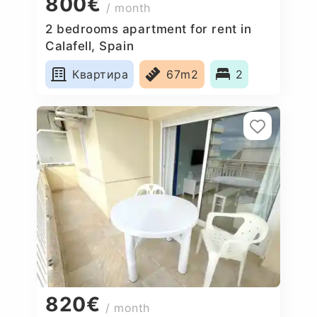
800€
/ month
2 bedrooms apartment for rent in
Calafell, Spain
Квартира
67m2
2
820€
/ month