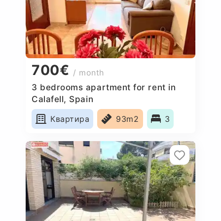
700€
/ month
3 bedrooms apartment for rent in
Calafell, Spain
Квартира
93m2
3