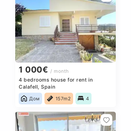
1 000€
/ month
4 bedrooms house for rent in
Calafell, Spain
Дом
157m2
4