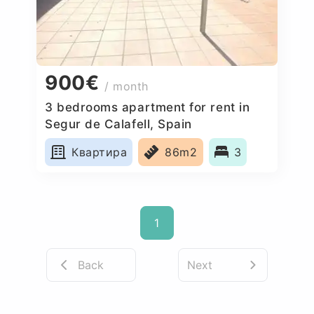
900€
/ month
3 bedrooms apartment for rent in
Segur de Calafell, Spain
Квартира
86m2
3
1
Back
Next