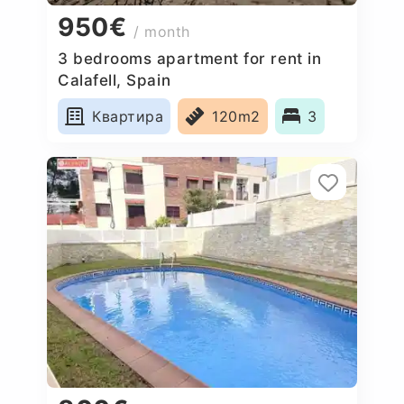
950€
/ month
3 bedrooms apartment for rent in
Calafell, Spain
Квартира
120m2
3