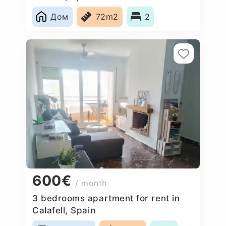
Дом
72m2
2
600€
/ month
3 bedrooms apartment for rent in
Calafell, Spain