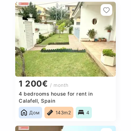
1 200€
/ month
4 bedrooms house for rent in
Calafell, Spain
Дом
143m2
4