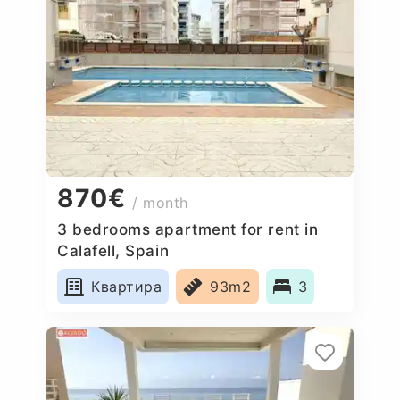
870€
/ month
3 bedrooms apartment for rent in
Calafell, Spain
Квартира
93m2
3