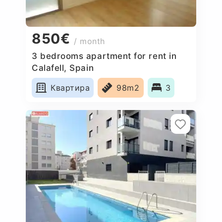
850€
/ month
3 bedrooms apartment for rent in
Calafell, Spain
Квартира
98m2
3