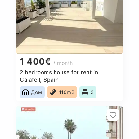
1 400€
/ month
2 bedrooms house for rent in
Calafell, Spain
Дом
110m2
2