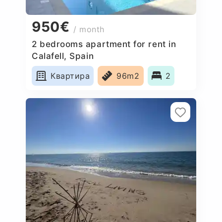
950€
/ month
2 bedrooms apartment for rent in
Calafell, Spain
Квартира
96m2
2