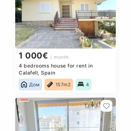
1 000€
/ month
4 bedrooms house for rent in
Calafell, Spain
Дом
157m2
4