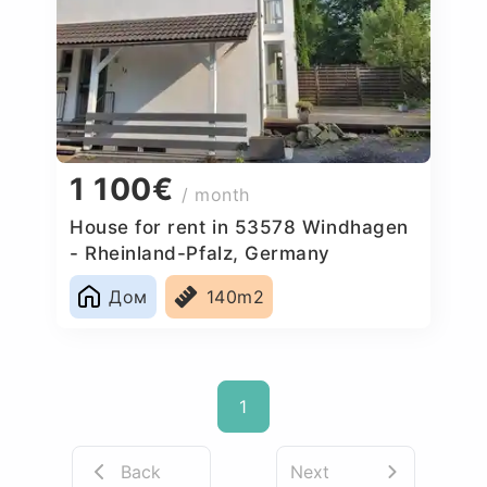
1 100€
/ month
House for rent in 53578 Windhagen
- Rheinland-Pfalz, Germany
Дом
140m2
1
Back
Next