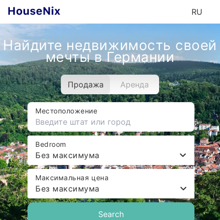
RU
Найдите недвижимость своей
мечты в Германии
Продажа
Аренда
Местоположение
Bedroom
Без максимума
Максимальная цена
Без максимума
Search