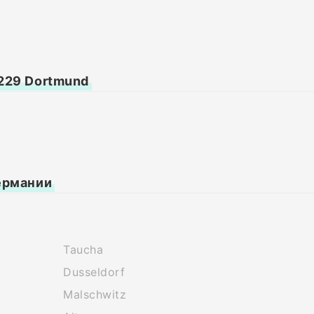
229 Dortmund
ермании
Taucha
Dusseldorf
Malschwitz