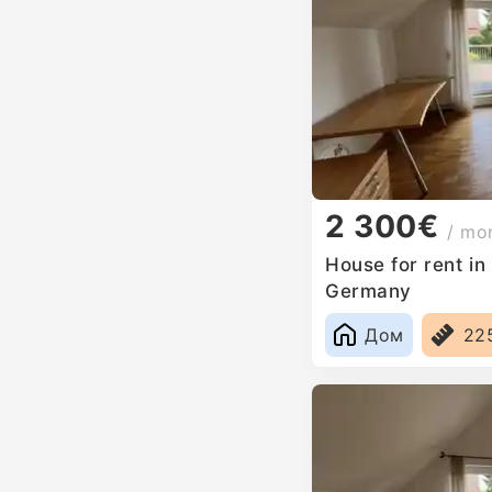
2 300€
/ mo
House for rent i
Germany
Дом
22