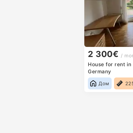
2 300€
/ mo
House for rent i
Germany
Дом
22