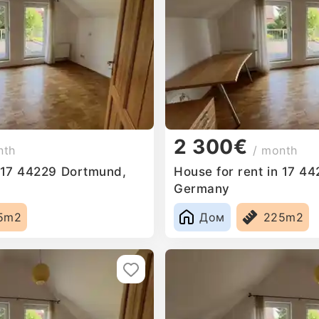
2 300€
nth
/ month
n 17 44229 Dortmund,
House for rent in 17 4
Germany
5m2
Дом
225m2