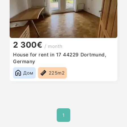
2 300€
/ month
House for rent in 17 44229 Dortmund,
Germany
Дом
225m2
1