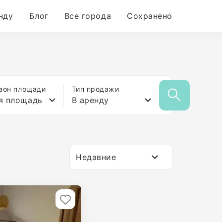
нду
Блог
Все города
Сохранено
зон площади
Тип продажи
я площадь
В аренду
Недавние