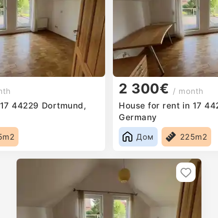
2 300€
nth
/ month
n 17 44229 Dortmund,
House for rent in 17 4
Germany
5m2
Дом
225m2