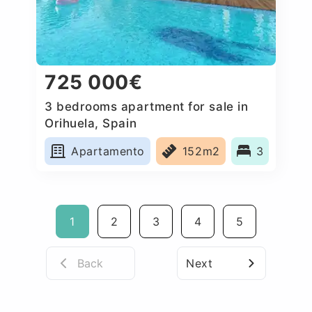
725 000€
3 bedrooms apartment for sale in
Orihuela, Spain
Apartamento
152m2
3
1
2
3
4
5
Back
Next