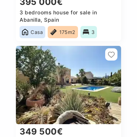
395 000€
3 bedrooms house for sale in
Abanilla, Spain
Casa
175m2
3
349 500€