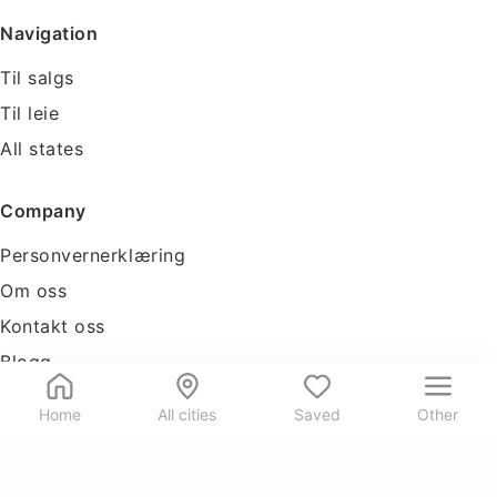
Navigation
Til salgs
Til leie
All states
Company
Personvernerklæring
Om oss
Kontakt oss
Blogg
Tools
Home
All cities
Saved
Other