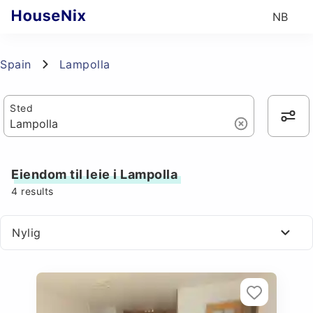
NB
Spain
Lampolla
Sted
Eiendom til leie i Lampolla
4
results
Nylig