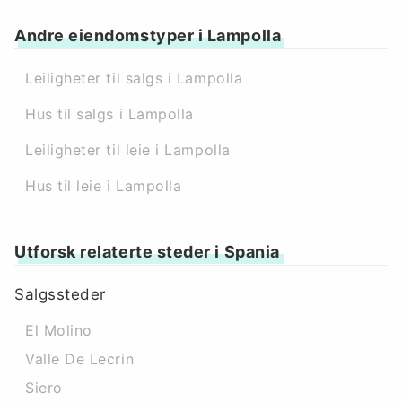
Andre eiendomstyper i Lampolla
Leiligheter til salgs i Lampolla
Hus til salgs i Lampolla
Leiligheter til leie i Lampolla
Hus til leie i Lampolla
Utforsk relaterte steder i Spania
Salgssteder
El Molino
Valle De Lecrin
Siero