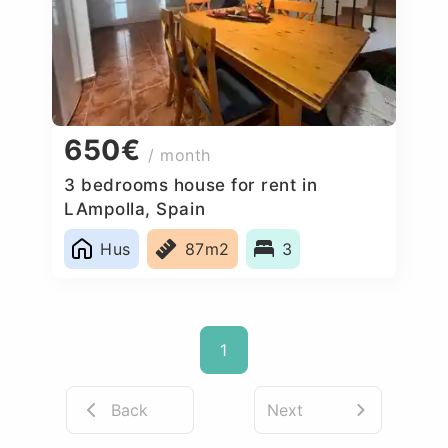
650€
/ month
3 bedrooms house for rent in
LAmpolla, Spain
Hus
87m2
3
1
Back
Next