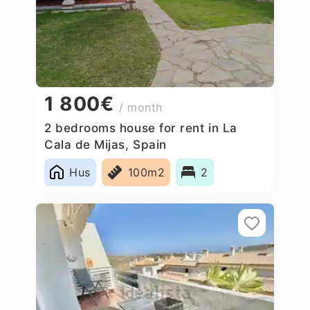
1 800€
/ month
2 bedrooms house for rent in La
Cala de Mijas, Spain
Hus
100m2
2