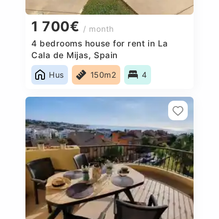
1 700€
/ month
4 bedrooms house for rent in La
Cala de Mijas, Spain
Hus
150m2
4