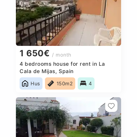
1 650€
/ month
4 bedrooms house for rent in La
Cala de Mijas, Spain
Hus
150m2
4