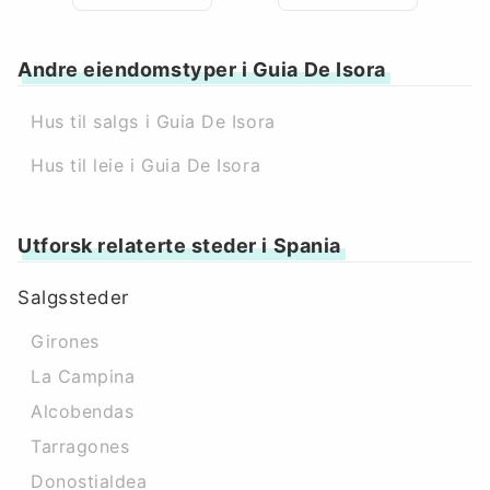
Andre eiendomstyper i Guia De Isora
Hus til salgs i Guia De Isora
Hus til leie i Guia De Isora
Utforsk relaterte steder i Spania
Salgssteder
Girones
La Campina
Alcobendas
Tarragones
Donostialdea