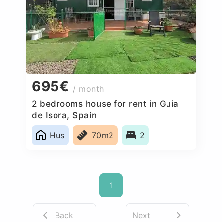
695€
/ month
2 bedrooms house for rent in Guia
de Isora, Spain
Hus
70m2
2
1
Back
Next