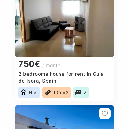
750€
/ month
2 bedrooms house for rent in Guia
de Isora, Spain
Hus
105m2
2