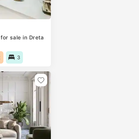
or sale in Dreta
2
3