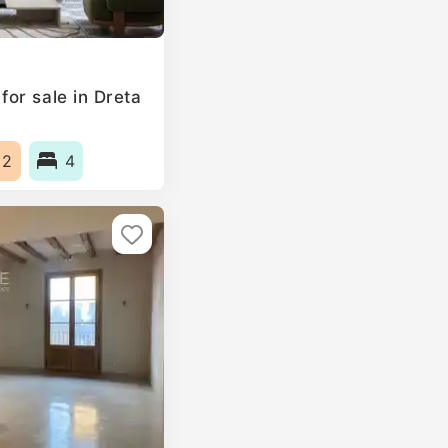
or sale in Dreta
m2
4