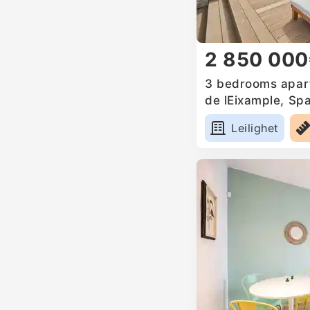
2 850 00
3 bedrooms apart
de lEixample, Spa
Leilighet