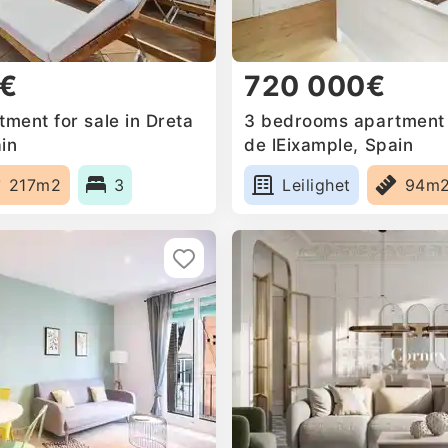
0€
720 000€
ment for sale in Dreta
3 bedrooms apartment f
in
de lEixample, Spain
217m2
3
Leilighet
94m