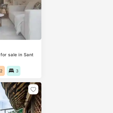
or sale in Sant
2
3