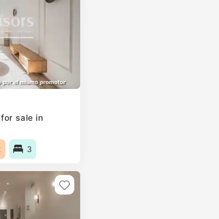
or sale in
2
3