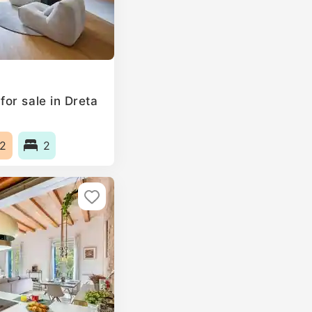
or sale in Dreta
2
2