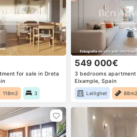
549 000€
ment for sale in Dreta
3 bedrooms apartment f
in
Eixample, Spain
118m2
3
Leilighet
88m