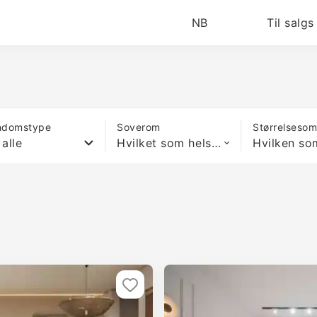
NB
Til salgs
ndomstype
Soverom
Størrelseso
 alle
Hvilket som helst antall soverom