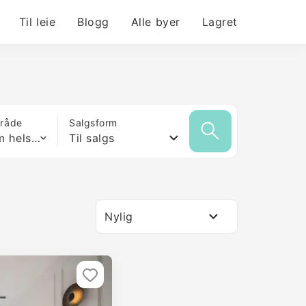
Til leie
Blogg
Alle byer
Lagret
mråde
Salgsform
Hvilken som helst størrelse
Til salgs
Nylig