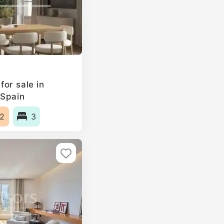
or sale in
 Spain
2
3