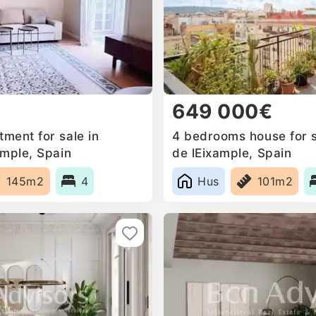
649 000€
ment for sale in
4 bedrooms house for s
ample, Spain
de lEixample, Spain
145m2
4
Hus
101m2