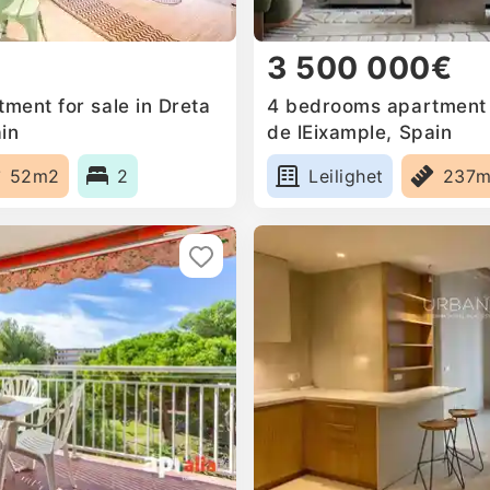
3 500 000€
ment for sale in Dreta
4 bedrooms apartment f
in
de lEixample, Spain
52m2
2
Leilighet
237