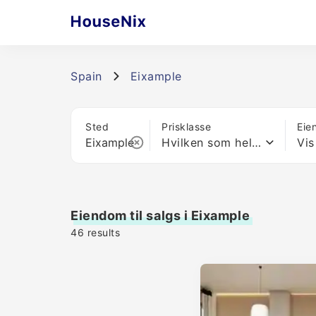
Spain
Eixample
Sted
Prisklasse
Eie
Hvilken som helst pris
Vis
Eiendom til salgs i Eixample
46
results