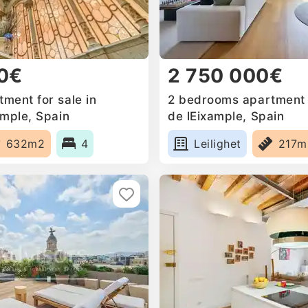
0€
2 750 000€
ment for sale in
2 bedrooms apartment f
ample, Spain
de lEixample, Spain
632m2
4
Leilighet
217m