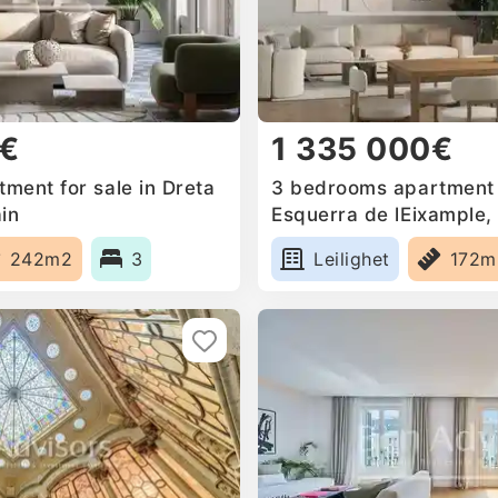
0€
1 335 000€
ment for sale in Dreta
3 bedrooms apartment f
in
Esquerra de lEixample,
242m2
3
Leilighet
172m