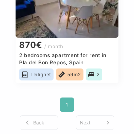
870€
/ month
2 bedrooms apartment for rent in
Pla del Bon Repos, Spain
Leilighet
59m2
2
1
Back
Next