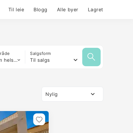
Til leie
Blogg
Alle byer
Lagret
mråde
Salgsform
Hvilken som helst størrelse
Til salgs
Nylig