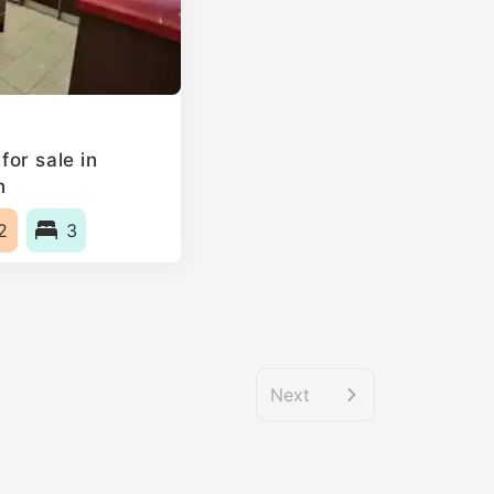
or sale in
n
2
3
Next