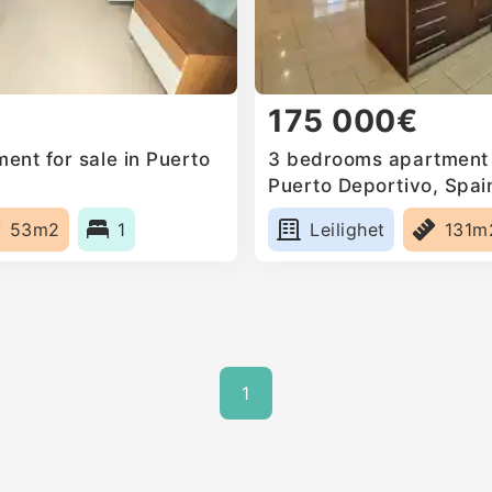
175 000€
ent for sale in Puerto
3 bedrooms apartment f
Puerto Deportivo, Spai
53m2
1
Leilighet
131m
1