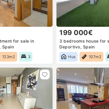
199 000€
ment for sale in
3 bedrooms house for s
, Spain
Deportivo, Spain
123m2
3
Hus
107m2