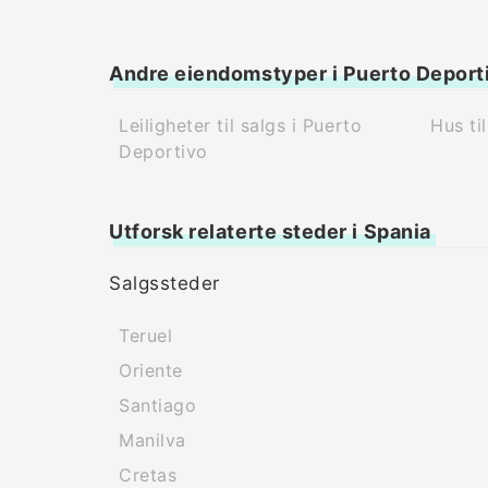
Andre eiendomstyper i Puerto Deport
Leiligheter til salgs i Puerto
Hus ti
Deportivo
Utforsk relaterte steder i Spania
Salgssteder
Teruel
Oriente
Santiago
Manilva
Cretas