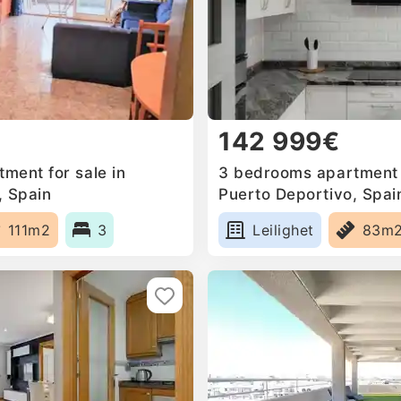
142 999€
ment for sale in
3 bedrooms apartment f
, Spain
Puerto Deportivo, Spai
111m2
3
Leilighet
83m