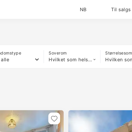
NB
Til salgs
ndomstype
Soverom
Størrelseso
 alle
Hvilket som helst antall soverom