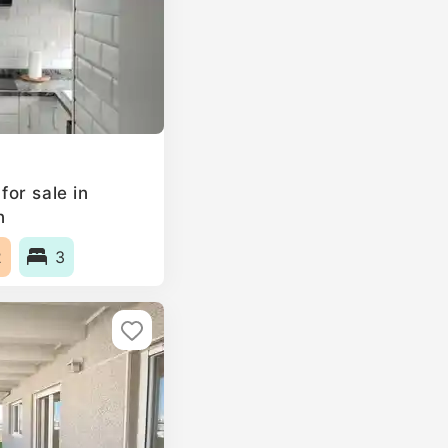
or sale in
n
2
3