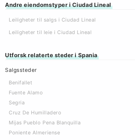
Andre eiendomstyper i Ciudad Lineal
Leiligheter til salgs i Ciudad Lineal
Leiligheter til leie i Ciudad Lineal
Utforsk relaterte steder i Spania
Salgssteder
Benifallet
Fuente Alamo
Segria
Cruz De Humilladero
Mijas Pueblo Pena Blanquilla
Poniente Almeriense