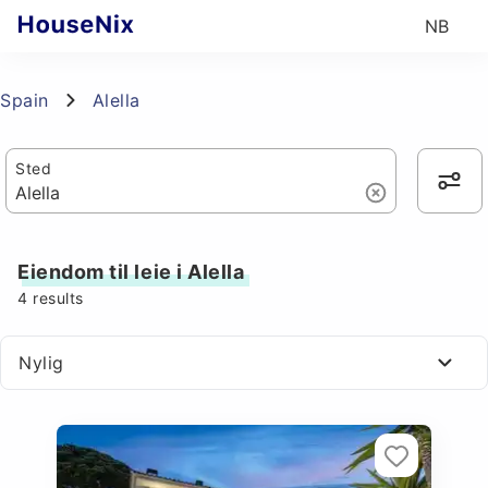
NB
Spain
Alella
Sted
Eiendom til leie i Alella
4
results
Nylig