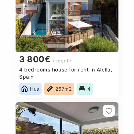
3 800€
/ month
4 bedrooms house for rent in Alella,
Spain
Hus
267m2
4