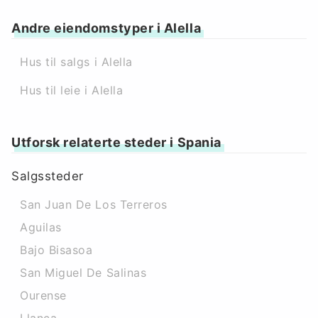
Andre eiendomstyper i Alella
Hus til salgs i Alella
Hus til leie i Alella
Utforsk relaterte steder i Spania
Salgssteder
San Juan De Los Terreros
Aguilas
Bajo Bisasoa
San Miguel De Salinas
Ourense