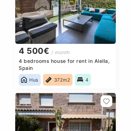
4 500€
/ month
4 bedrooms house for rent in Alella,
Spain
Hus
372m2
4