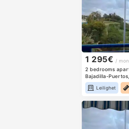
1 295€
/ mon
2 bedrooms apart
Bajadilla-Puertos
Leilighet