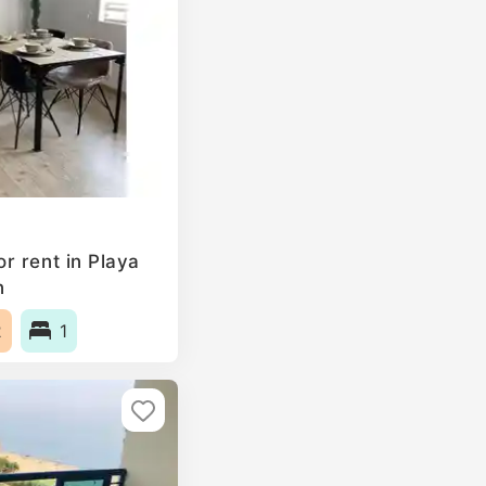
r rent in Playa
n
2
1