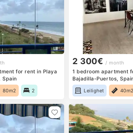
2 300€
th
/ month
ment for rent in Playa
1 bedroom apartment fo
, Spain
Bajadilla-Puertos, Spai
80m2
2
Leilighet
40m