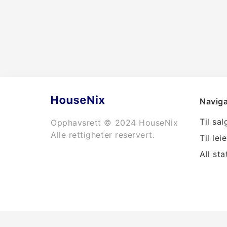
Naviga
Til sal
Opphavsrett © 2024 HouseNix
Alle rettigheter reservert.
Til leie
All sta