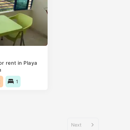
r rent in Playa
n
2
1
Next