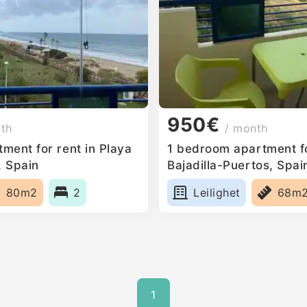
950€
nth
/ month
ment for rent in Playa
1 bedroom apartment fo
, Spain
Bajadilla-Puertos, Spai
80m2
2
Leilighet
68m
1