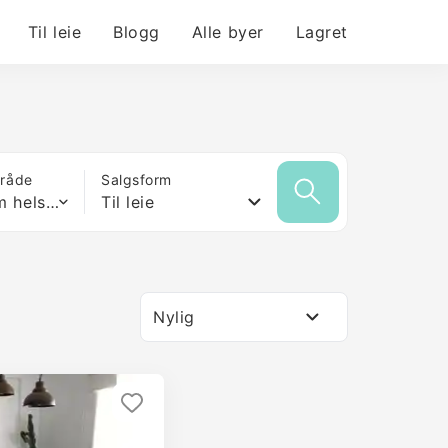
Til leie
Blogg
Alle byer
Lagret
mråde
Salgsform
Hvilken som helst størrelse
Til leie
Nylig