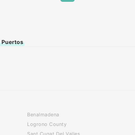
a Puertos
Benalmadena
Logrono County
Sant Cugat Del Valles