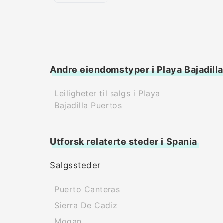
Andre eiendomstyper i Playa Bajadill
Leiligheter til salgs i Playa
Bajadilla Puertos
Utforsk relaterte steder i Spania
Salgssteder
Puerto Canteras
Sierra De Cadiz
Mogan