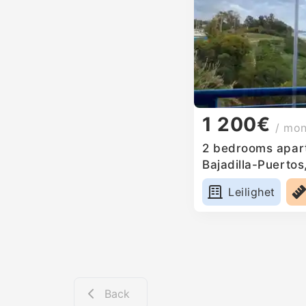
1 200€
/ mo
2 bedrooms apart
Bajadilla-Puertos
Leilighet
Back