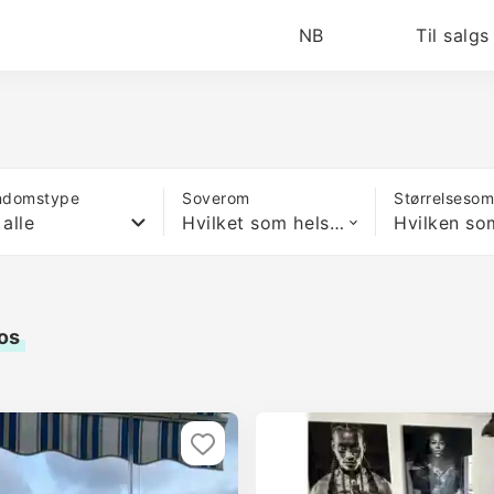
NB
Til salgs
ndomstype
Soverom
Størrelseso
 alle
Hvilket som helst antall soverom
tos