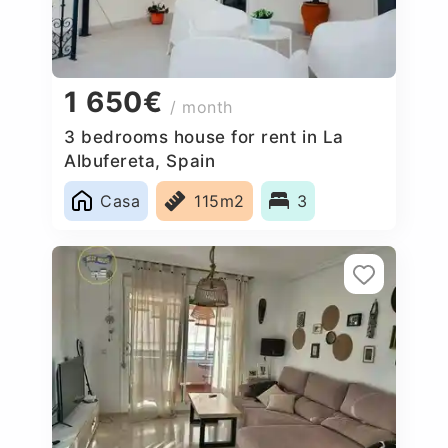
1 650€
/ month
3 bedrooms house for rent in La
Albufereta, Spain
Casa
115m2
3