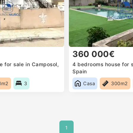
360 000€
 for sale in Camposol,
4 bedrooms house for s
Spain
1m2
3
Casa
300m2
1