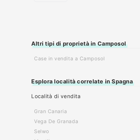
Altri tipi di proprietà in Camposol
Case in vendita a Camposol
Esplora località correlate in Spagna
Località di vendita
Gran Canaria
Vega De Granada
Selwo