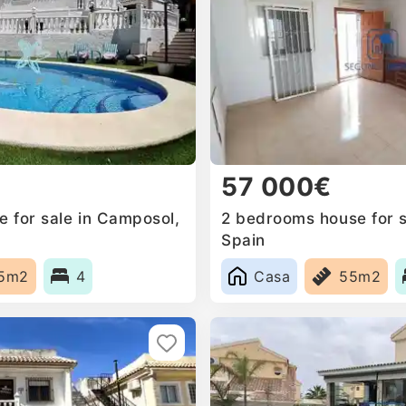
57 000€
 for sale in Camposol,
2 bedrooms house for s
Spain
5m2
4
Casa
55m2