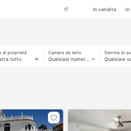
IT
In vendita
In
o di proprietà
Camere da letto
Gamma di sup
tra tutto
Qualsiasi numero di letti