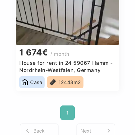
1 674€
/ month
House for rent in 24 59067 Hamm -
Nordrhein-Westfalen, Germany
Casa
12443m2
1
Back
Next