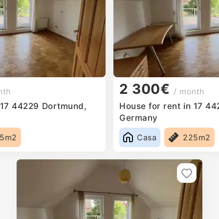
2 300€
nth
/ month
n 17 44229 Dortmund,
House for rent in 17 4
Germany
25m2
Casa
225m2