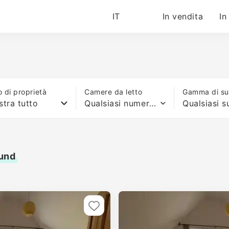
IT
In vendita
In
o di proprietà
Camere da letto
Gamma di sup
tra tutto
Qualsiasi numero di letti
mund