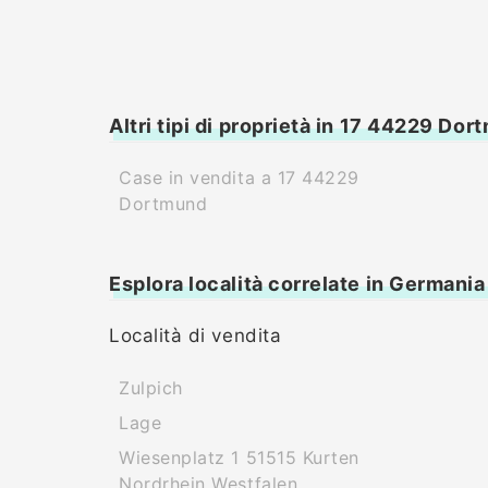
Altri tipi di proprietà in 17 44229 Do
Case in vendita a 17 44229
Dortmund
Esplora località correlate in Germania
Località di vendita
Zulpich
Lage
Wiesenplatz 1 51515 Kurten
Nordrhein Westfalen