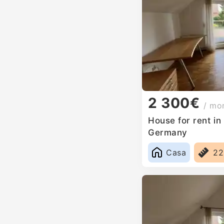
2 300€
/ mo
House for rent i
Germany
Casa
2