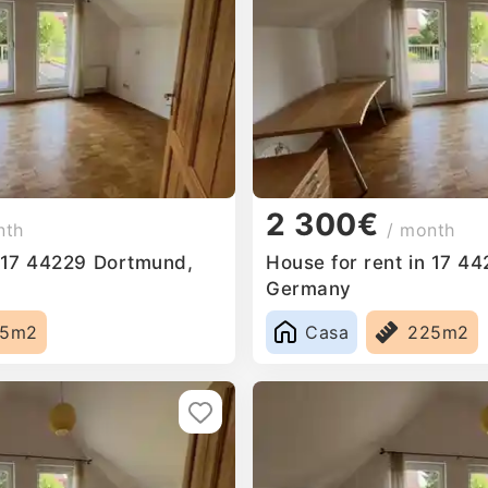
2 300€
nth
/ month
n 17 44229 Dortmund,
House for rent in 17 4
Germany
25m2
Casa
225m2