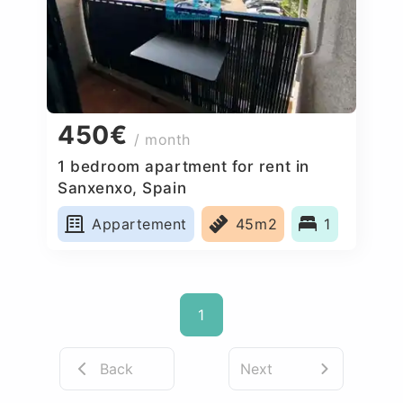
450€
/ month
1 bedroom apartment for rent in
Sanxenxo, Spain
Appartement
45m2
1
1
Back
Next