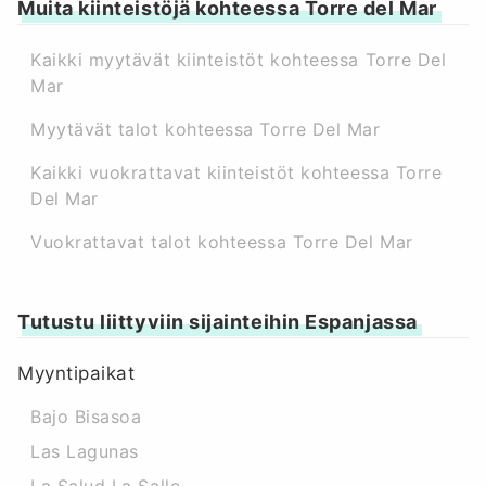
Muita kiinteistöjä kohteessa Torre del Mar
Kaikki myytävät kiinteistöt kohteessa Torre Del
Mar
Myytävät talot kohteessa Torre Del Mar
Kaikki vuokrattavat kiinteistöt kohteessa Torre
Del Mar
Vuokrattavat talot kohteessa Torre Del Mar
Tutustu liittyviin sijainteihin Espanjassa
Myyntipaikat
Bajo Bisasoa
Las Lagunas