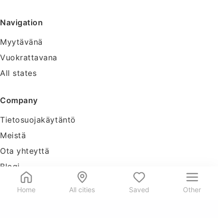
Navigation
Myytävänä
Vuokrattavana
All states
Company
Tietosuojakäytäntö
Meistä
Ota yhteyttä
Blogi
Tools
Home
All cities
Saved
Other