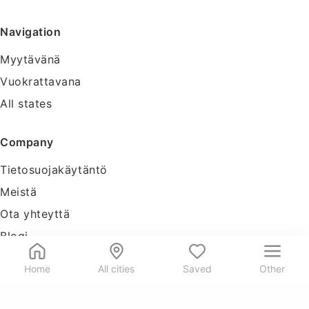
Navigation
Myytävänä
Vuokrattavana
All states
Company
Tietosuojakäytäntö
Meistä
Ota yhteyttä
Blogi
Tools
Home
All cities
Saved
Other