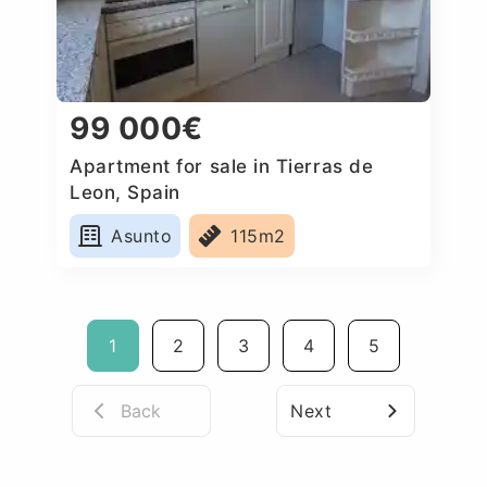
99 000€
Apartment for sale in Tierras de
Leon, Spain
Asunto
115m2
1
2
3
4
5
Back
Next