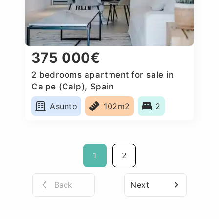
375 000€
2 bedrooms apartment for sale in
Calpe (Calp), Spain
Asunto
102m2
2
1
2
Back
Next