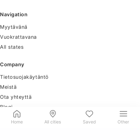
Navigation
Myytävänä
Vuokrattavana
All states
Company
Tietosuojakäytäntö
Meistä
Ota yhteyttä
Blogi
Tools
Home
All cities
Saved
Other