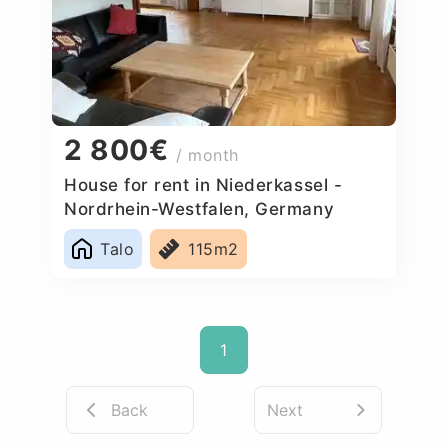
2 800€
/ month
House for rent in Niederkassel -
Nordrhein-Westfalen, Germany
Talo
115m2
1
Back
Next