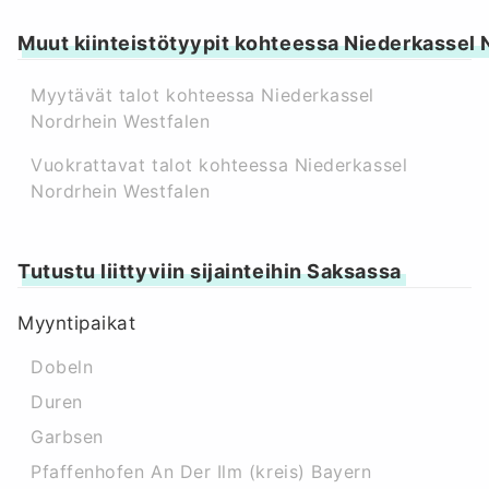
Muut kiinteistötyypit kohteessa Niederkassel
Myytävät talot kohteessa Niederkassel
Nordrhein Westfalen
Vuokrattavat talot kohteessa Niederkassel
Nordrhein Westfalen
Tutustu liittyviin sijainteihin Saksassa
Myyntipaikat
Dobeln
Duren
Garbsen
Pfaffenhofen An Der Ilm (kreis) Bayern