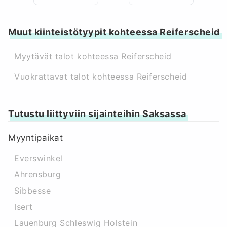
Muut kiinteistötyypit kohteessa Reiferscheid
Myytävät talot kohteessa Reiferscheid
Vuokrattavat talot kohteessa Reiferscheid
Tutustu liittyviin sijainteihin Saksassa
Myyntipaikat
Everswinkel
Ahrensburg
Sibbesse
Isert
Lauenburg Schleswig Holstein