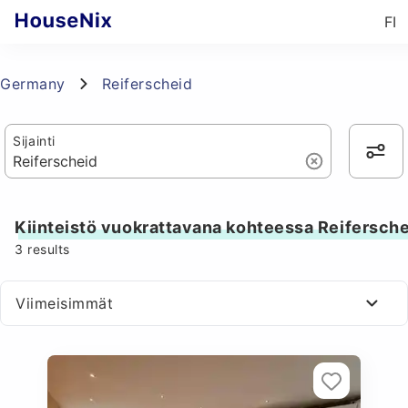
FI
Germany
Reiferscheid
Sijainti
Kiinteistö vuokrattavana kohteessa Reifersch
3
results
Viimeisimmät