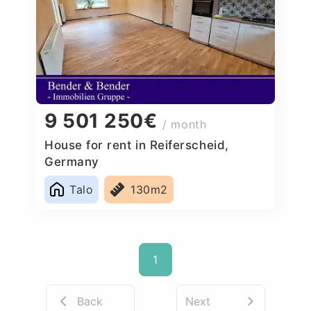
9 501 250€
/ month
House for rent in Reiferscheid,
Germany
Talo
130m2
1
Back
Next