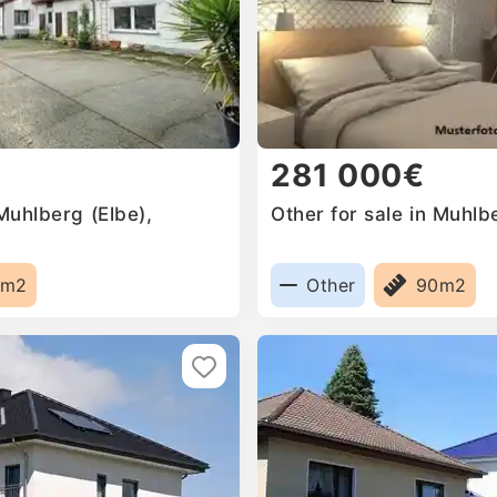
281 000€
 Muhlberg (Elbe),
Other for sale in Muhl
5m2
Other
90m2