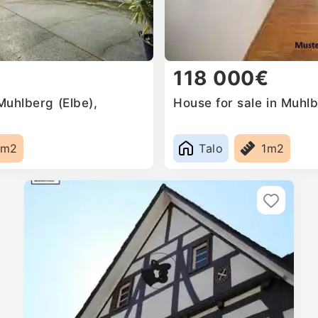
118 000€
 Muhlberg (Elbe),
House for sale in Muhl
5m2
Talo
1m2