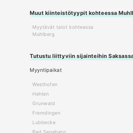
Muut kiinteistötyypit kohteessa Muhl
Myytävät talot kohteessa
Muhlberg
Tutustu liittyviin sijainteihin Saksass
Myyntipaikat
Westhofen
Hehlen
Grunwald
Fremdingen
Lubbecke
Bad Segeberg