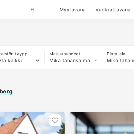
FI
Myytävänä
Vuokrattavana
nteistön tyyppi
Makuuhuoneet
Pinta-ala
tä kaikki
Mikä tahansa määrä sänkyjä
lberg