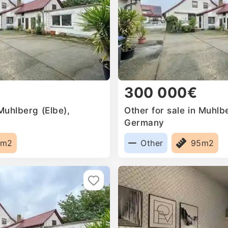
300 000€
 Muhlberg (Elbe),
Other for sale in Muhlb
Germany
5m2
Other
95m2