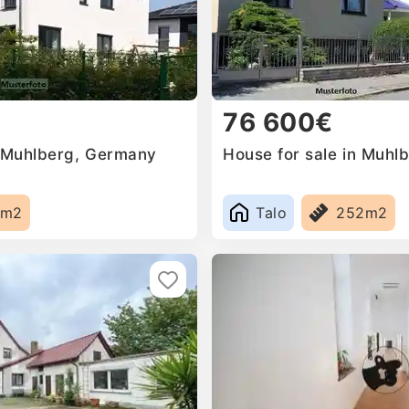
76 600€
n Muhlberg, Germany
House for sale in Muhl
6m2
Talo
252m2