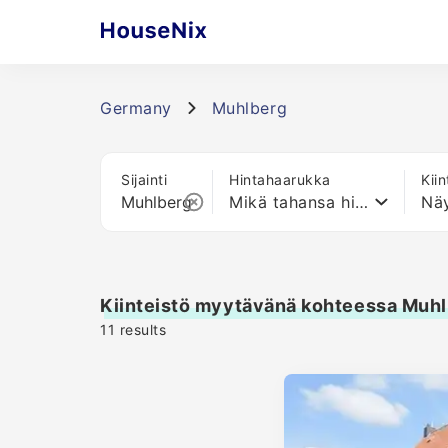
Germany
Muhlberg
Sijainti
Hintahaarukka
Kii
Mikä tahansa hinta
Näy
Kiinteistö myytävänä kohteessa Muh
11
results