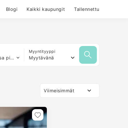
Blogi
Kaikki kaupungit
Tallennettu
Myyntityyppi
Mikä tahansa pinta-ala
Myytävänä
Viimeisimmät