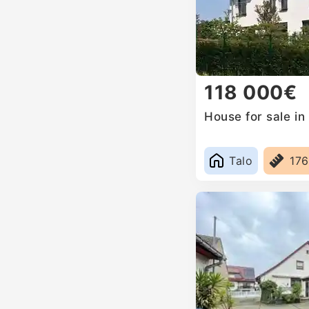
118 000€
House for sale i
Talo
17