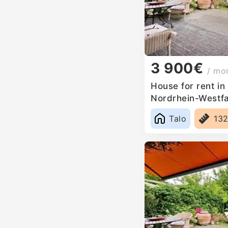
3 900€
/ mo
House for rent i
Nordrhein-Westf
Talo
13