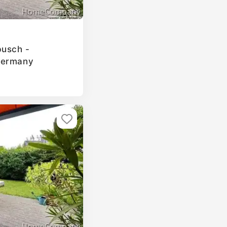
busch -
Germany