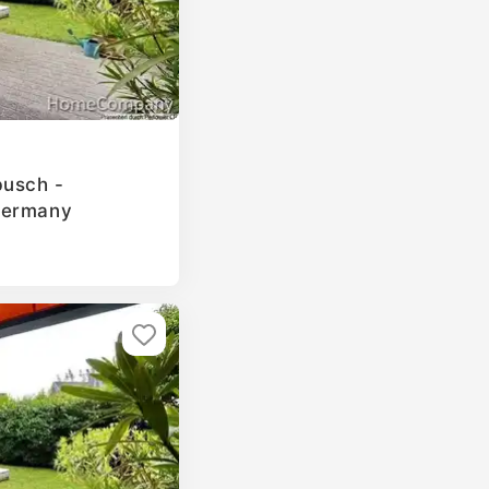
busch -
Germany