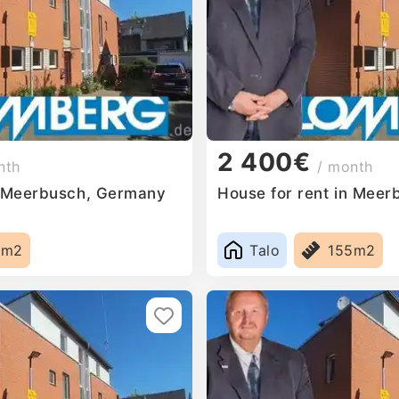
2 400€
nth
/ month
n Meerbusch, Germany
House for rent in Mee
5m2
Talo
155m2