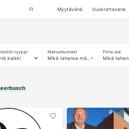
FI
Myytävänä
Vuokrattavana
nteistön tyyppi
Makuuhuoneet
Pinta-ala
tä kaikki
Mikä tahansa määrä sänkyjä
Meerbusch