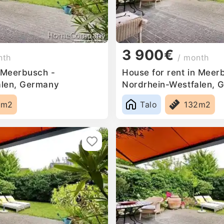
3 900€
nth
/ month
n Meerbusch -
House for rent in Meer
alen, Germany
Nordrhein-Westfalen, 
2m2
Talo
132m2