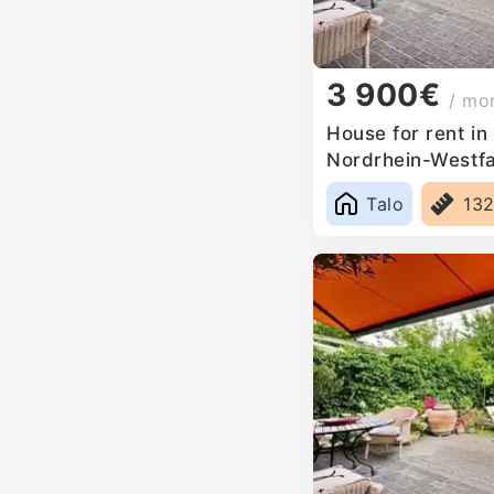
3 900€
/ mo
House for rent i
Nordrhein-Westf
Talo
13