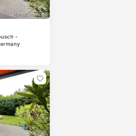
busch -
Germany