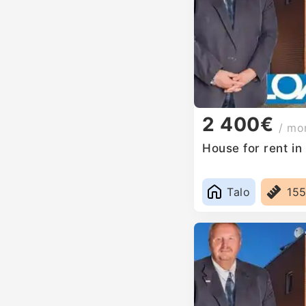
2 400€
/ mo
House for rent i
Talo
15