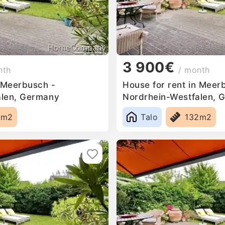
3 900€
nth
/ month
n Meerbusch -
House for rent in Meer
alen, Germany
Nordrhein-Westfalen, 
2m2
Talo
132m2