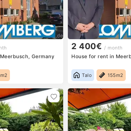
2 400€
nth
/ month
n Meerbusch, Germany
House for rent in Mee
5m2
Talo
155m2