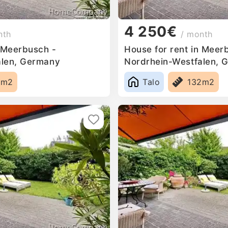
4 250€
nth
/ month
n Meerbusch -
House for rent in Meer
alen, Germany
Nordrhein-Westfalen, 
2m2
Talo
132m2