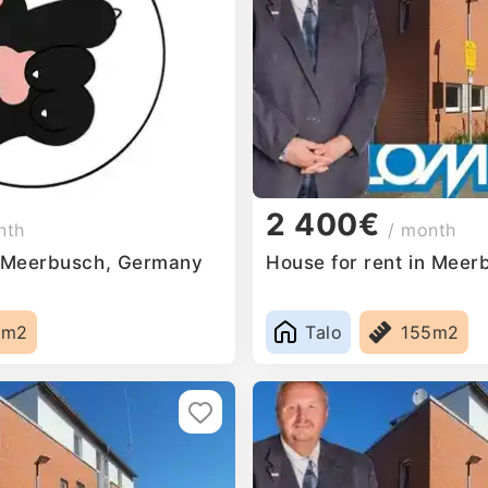
2 400€
nth
/ month
n Meerbusch, Germany
House for rent in Mee
5m2
Talo
155m2