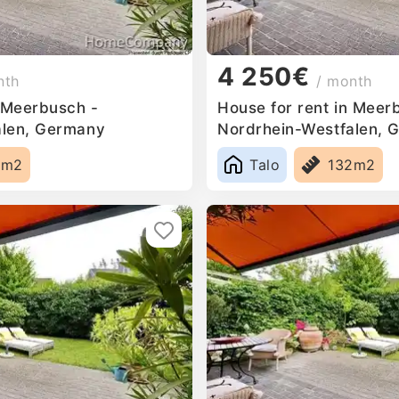
4 250€
nth
/ month
n Meerbusch -
House for rent in Meer
alen, Germany
Nordrhein-Westfalen, 
2m2
Talo
132m2