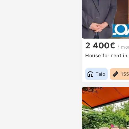
2 400€
/ mo
House for rent i
Talo
15