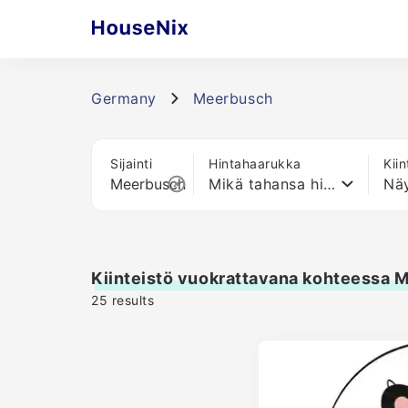
Germany
Meerbusch
Sijainti
Hintahaarukka
Kii
Mikä tahansa hinta
Näy
Kiinteistö vuokrattavana kohteessa 
25
results