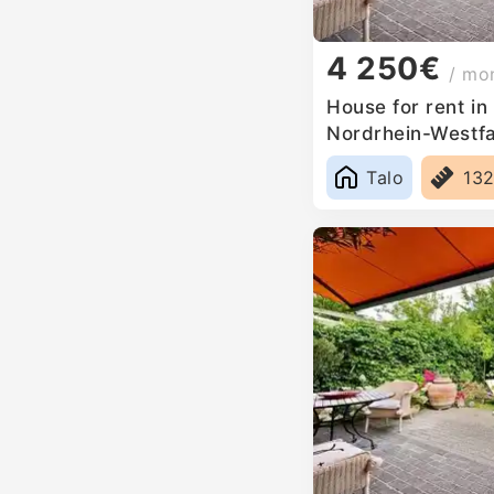
4 250€
/ mo
House for rent i
Nordrhein-Westf
Talo
13