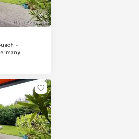
busch -
Germany