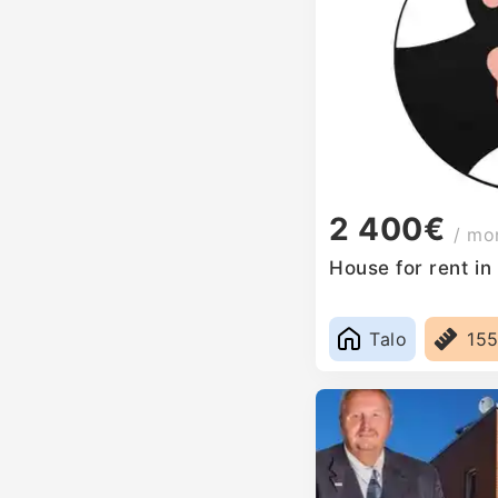
2 400€
/ mo
House for rent i
Talo
15