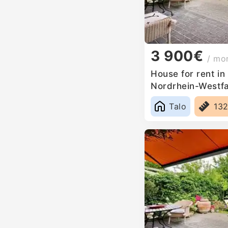
3 900€
/ mo
House for rent i
Nordrhein-Westf
Talo
13