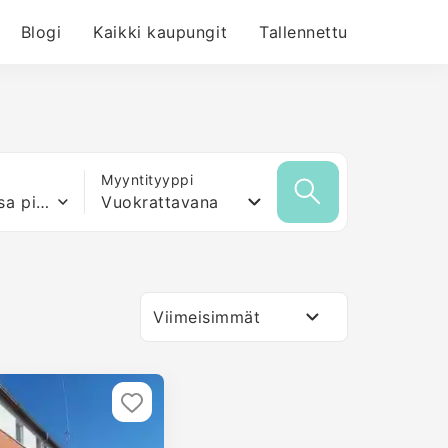
Blogi
Kaikki kaupungit
Tallennettu
Myyntityyppi
Mikä tahansa pinta-ala
Vuokrattavana
Viimeisimmät