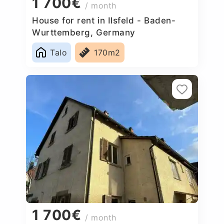
1 700€
/ month
House for rent in Ilsfeld - Baden-
Wurttemberg, Germany
Talo
170m2
1 700€
/ month