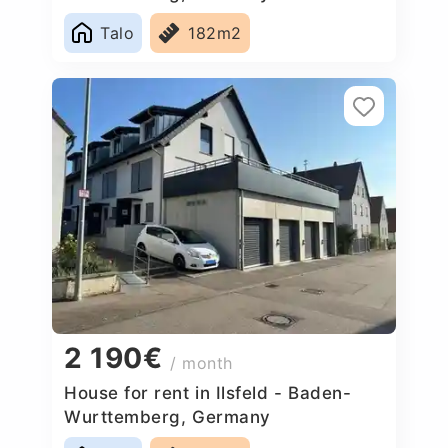
Talo
182m2
2 190€
/ month
House for rent in Ilsfeld - Baden-
Wurttemberg, Germany