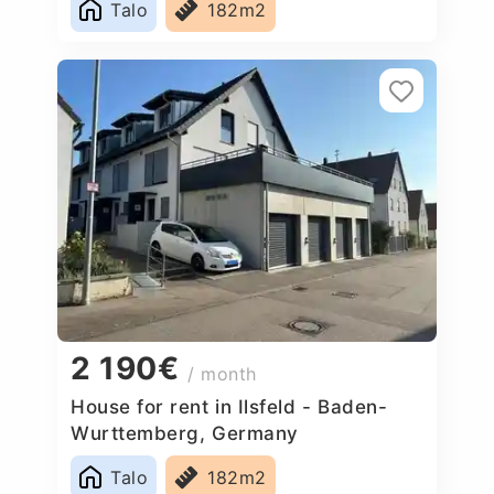
Talo
182m2
2 190€
/ month
House for rent in Ilsfeld - Baden-
Wurttemberg, Germany
Talo
182m2