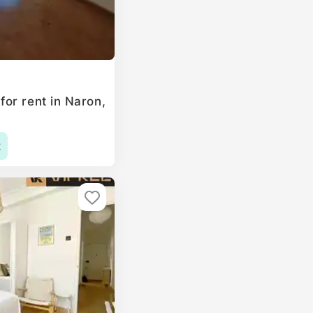
or rent in Naron,
2