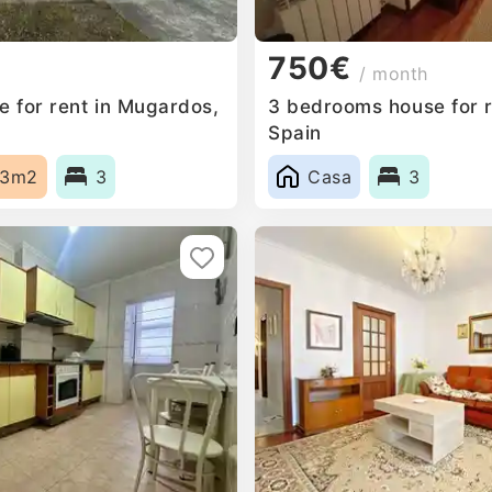
750€
/ month
 for rent in Mugardos,
3 bedrooms house for r
Spain
53m2
3
Casa
3