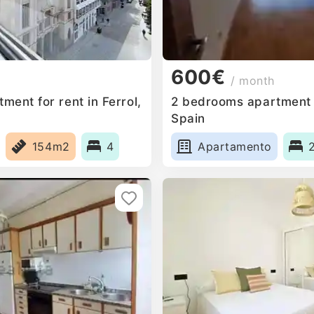
600€
/ month
ent for rent in Ferrol,
2 bedrooms apartment f
Spain
154m2
4
Apartamento