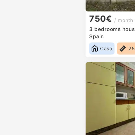
750€
/ month
3 bedrooms house
Spain
Casa
2