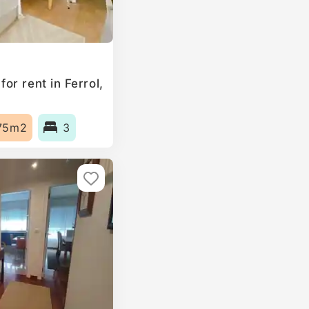
r rent in Ferrol,
75m2
3