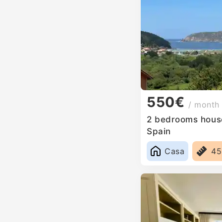
550€
/ month
2 bedrooms house 
Spain
Casa
4