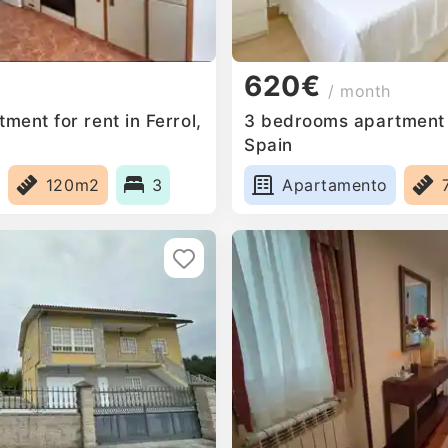
620€
/ month
ent for rent in Ferrol,
3 bedrooms apartment fo
Spain
120m2
3
Apartamento