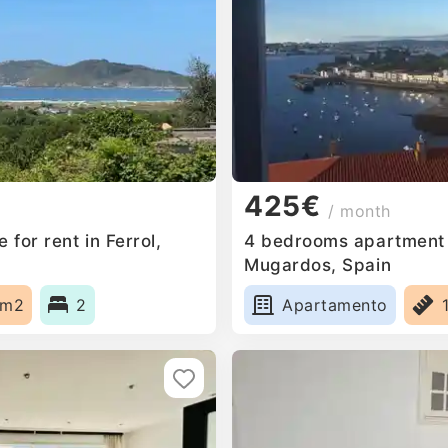
425€
/ month
for rent in Ferrol,
4 bedrooms apartment f
Mugardos, Spain
5m2
2
Apartamento