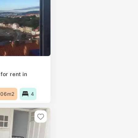
or rent in
106m2
4