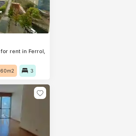
r rent in Ferrol,
160m2
3