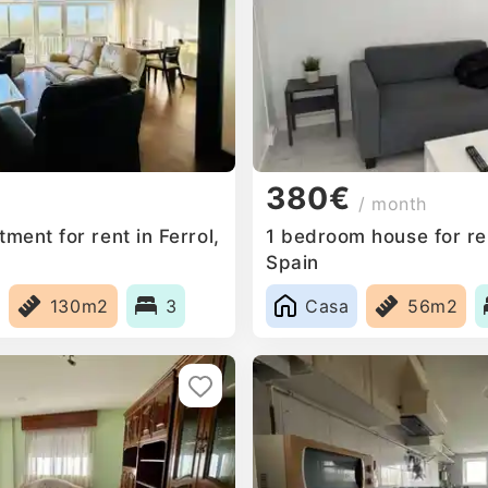
380€
/ month
ent for rent in Ferrol,
1 bedroom house for ren
Spain
130m2
3
Casa
56m2