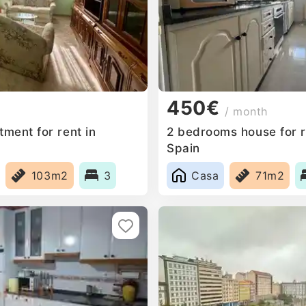
450€
/ month
ment for rent in
2 bedrooms house for r
Spain
103m2
3
Casa
71m2