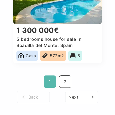
1 300 000€
5 bedrooms house for sale in
Boadilla del Monte, Spain
Casa
572m2
5
1
2
Back
Next